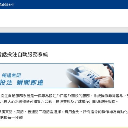
馬會知多少
6電話投注自動服務系統
電話投注自動服務系統是一個專為投注戶口客戶而設的服務。系統操作非常容易，
示按入心水選擇便可購買六合彩，投注賽馬及足球或使用即時轉賬服務。
 提供廣東話、英語、普通話三種語言選擇，費用全免。所有指令的操作均為自動化
把握每一分鐘!