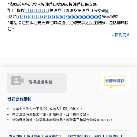
*依照話音指示按入投注戶口號碼及投注戶口保安碼
#
用手機按
投注戶口號碼及投注戶口保安碼
(例如
) 後再撥號
^電話投注於本地賽馬繁忙時段提供足球賽事之投注服務，包括即場投
注。
回到頁首
傳媒通訊系統
博彩要有節制
未滿十八歲人士不得投注或進入可投注的地方。
向非法或海外莊家下注，即屬違法，且可被判監禁。
切勿沉迷賭博，如需尋求輔導協助，可致電平和基金熱線1834 633。
常見問題
聯絡我們
傳媒專用區
提倡有節制博彩
規例
私隱條款