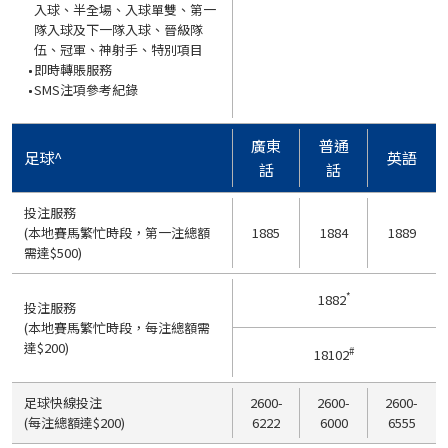
入球、半全場、入球單雙、第一
隊入球及下一隊入球、晉級隊
伍、冠軍、神射手、特別項目
即時轉賬服務
SMS注項參考紀錄
廣東
普通
足球^
英語
話
話
投注服務
(本地賽馬繁忙時段，第一注總額
1885
1884
1889
需達$500)
*
1882
投注服務
(本地賽馬繁忙時段，每注總額需
達$200)
#
18102
足球快線投注
2600-
2600-
2600-
(每注總額達$200)
6222
6000
6555