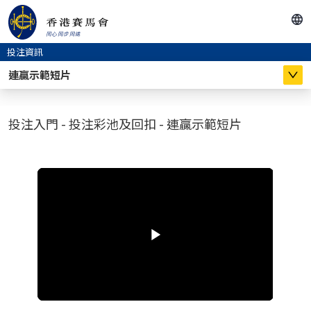
投注資訊
連贏示範短片
投注入門 - 投注彩池及回扣 - 連贏示範短片