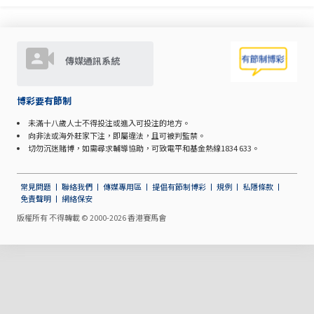
傳媒通訊系統
博彩要有節制
未滿十八歲人士不得投注或進入可投注的地方。
向非法或海外莊家下注，即屬違法，且可被判監禁。
切勿沉迷賭博，如需尋求輔導協助，可致電平和基金熱線1834 633。
常見問題
聯絡我們
傳媒專用區
提倡有節制博彩
規例
私隱條款
免責聲明
網絡保安
版權所有 不得轉載 © 2000-
2026
香港賽馬會