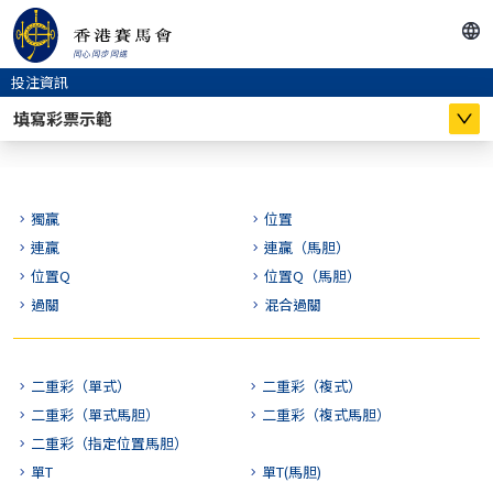
投注資訊
填寫彩票示範
獨贏
位置
連贏
連贏（馬胆）
位置Q
位置Q（馬胆）
過關
混合過關
二重彩（單式）
二重彩（複式）
二重彩（單式馬胆）
二重彩（複式馬胆）
二重彩（指定位置馬胆）
單T
單T(馬胆)