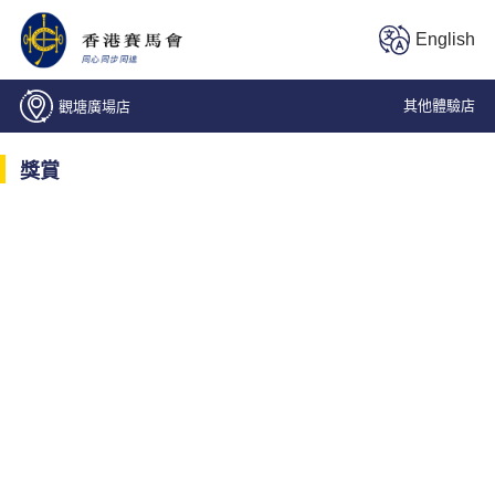
English
其他體驗店
觀塘廣場店
中環士丹利街店
獎賞
葵涌榮芳路店
觀塘廣場店
日出康城店
北角電氣道投注處
灣仔春園街店