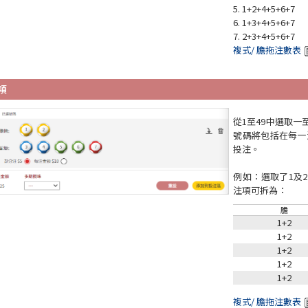
5. 1+2+4+5+6+7
6. 1+3+4+5+6+7
7. 2+3+4+5+6+7
複式/ 膽拖注數表
項
從1至49中選取
號碼將包括在每一
投注。
例如：選取了1及2
注項可拆為：
膽
1+2
1+2
1+2
1+2
1+2
複式/ 膽拖注數表