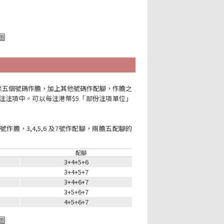
一至五個號碼作膽，加上其他號碼作配腳，作膽之
注注項中。可以每注港幣$5「部份注項單位」
號作膽，3,4,5,6 及7號作配腳，兩膽五配腳的
配腳
3+4+5+6
3+4+5+7
3+4+6+7
3+5+6+7
4+5+6+7