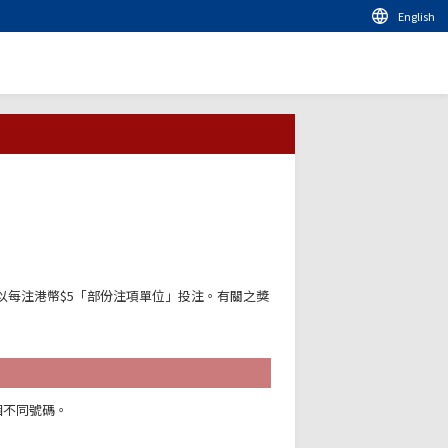
English
以每注港幣$5「部份注項單位」投注。有關之獎
個不同號碼。