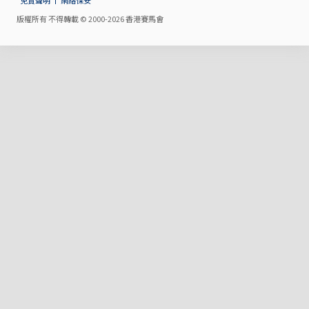
免責聲明
網絡保安
版權所有 不得轉載 © 2000-
2026
香港賽馬會