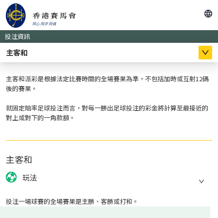
投注資訊
主客和
主客和派彩是根據法定比賽時間的全場賽果為準，不包括加時或互射12碼
後的賽果。
就固定賠率足球投注而言，對每一勝出足球投注的彩金將計算至最接近的
對上或對下的一角款額。
主客和
玩法
投注一場球賽的全場賽果是主勝、客勝或打和。