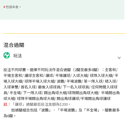
#
包括本金。
混合
過關
玩法
投注不同球賽，選擇不同玩法作混合過關（2關至最多8關）：主客和/
半場主客和/ 讓球主客和/ 讓球/ 半場讓球/ 入球大細/ 球隊入球大細/ 半
場入球大細/ 球隊半場入球大細/ 波膽/ 半場波膽/ 第一隊入球/ 總入球/
入球單雙/ 首名入球/ 最後入球球員/ 下一名入球球員/ 任何時間入球球
員/ 半全場/ 下一隊入球/ 開出角球大細/球隊開出角球大細/ 半場開出角
球大細/ 球隊半場開出角球大細/ 開出角球讓球/半場開出角球讓球
註：
「讓球」過關最低投注金額為$200。
如過關組合包括「波膽」、「半場波膽」及「半全場」，關數最多
為6關。